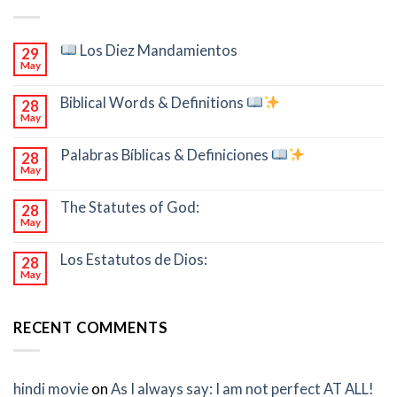
Los Diez Mandamientos
29
May
Biblical Words & Definitions
28
May
Palabras Bíblicas & Definiciones
28
May
The Statutes of God:
28
May
Los Estatutos de Dios:
28
May
RECENT COMMENTS
hindi movie
on
As I always say: I am not perfect AT ALL!