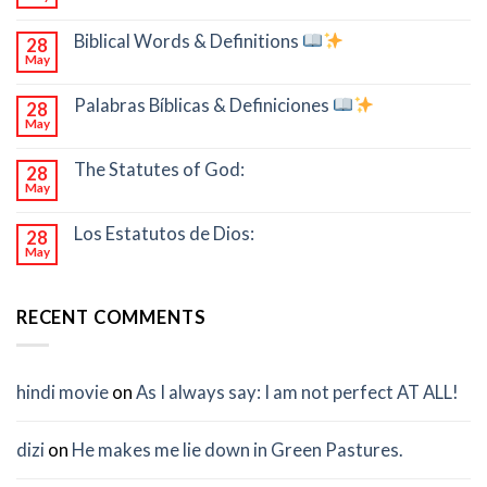
Biblical Words & Definitions
28
May
Palabras Bíblicas & Definiciones
28
May
The Statutes of God:
28
May
Los Estatutos de Dios:
28
May
RECENT COMMENTS
hindi movie
on
As I always say: I am not perfect AT ALL!
dizi
on
He makes me lie down in Green Pastures.