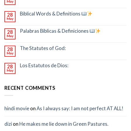
May
Biblical Words & Definitions
28
May
Palabras Bíblicas & Definiciones
28
May
The Statutes of God:
28
May
Los Estatutos de Dios:
28
May
RECENT COMMENTS
hindi movie
on
As I always say: I am not perfect AT ALL!
dizi
on
He makes me lie down in Green Pastures.